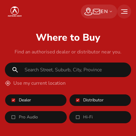
S
Austrian Audio
EN
k
Find a dealer
Subscribe Now
i
p
Where to Buy
t
o
Find an authorised dealer or distributor near you.
t
h
e
Use my current location
c
o
Dealer
Distributor
n
t
Pro Audio
Hi-Fi
e
n