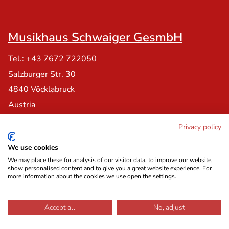
Musikhaus Schwaiger GesmbH
Tel.: +43 7672 722050
Salzburger Str. 30
4840 Vöcklabruck
Austria
Privacy policy
We use cookies
NXP MUSIC CENTER
We may place these for analysis of our visitor data, to improve our website,
show personalised content and to give you a great website experience. For
Tel.: +43(0) 2742 / 71 400 - 500
more information about the cookies we use open the settings.
Kelsengasse 9,
3100 St. Pölten
Accept all
No, adjust
Austria